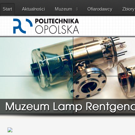
Start
Aktualności
Muzeum
Ofiarodawcy
Zbiory