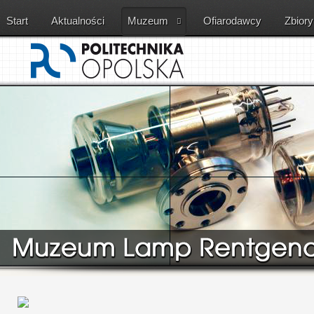
Start
Aktualności
Muzeum
Ofiarodawcy
Zbiory