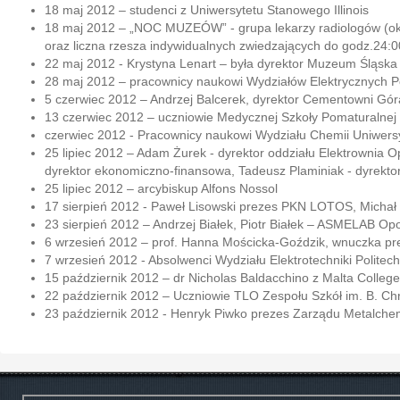
18 maj 2012 – studenci z Uniwersytetu Stanowego Illinois
18 maj 2012 – „NOC MUZEÓW” - grupa lekarzy radiologów (ok.
oraz liczna rzesza indywidualnych zwiedzających do godz.24:0
22 maj 2012 - Krystyna Lenart – była dyrektor Muzeum Śląska
28 maj 2012 – pracownicy naukowi Wydziałów Elektrycznych Pol
5 czerwiec 2012 – Andrzej Balcerek, dyrektor Cementowni Góraż
13 czerwiec 2012 – uczniowie Medycznej Szkoły Pomaturalnej 
czerwiec 2012 - Pracownicy naukowi Wydziału Chemii Uniwers
25 lipiec 2012 – Adam Żurek - dyrektor oddziału Elektrownia 
dyrektor ekonomiczno-finansowa, Tadeusz Plaminiak - dyrektor
25 lipiec 2012 – arcybiskup Alfons Nossol
17 sierpień 2012 - Paweł Lisowski prezes PKN LOTOS, Michał
23 sierpień 2012 – Andrzej Białek, Piotr Białek – ASMELAB Op
6 wrzesień 2012 – prof. Hanna Mościcka-Goździk, wnuczka pr
7 wrzesień 2012 - Absolwenci Wydziału Elektrotechniki Politechn
15 październik 2012 – dr Nicholas Baldacchino z Malta College
22 październik 2012 – Uczniowie TLO Zespołu Szkół im. B. Ch
23 październik 2012 - Henryk Piwko prezes Zarządu Metalchem