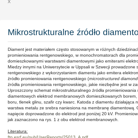
X
Mikrostrukturalne źródło diament
Diament jest materiałem często stosowanym w różnych dziedzinac
promieniowania rentgenowskiego, w monochromatorach dla promien
domieszkowanymi warstwami diamentowymi jako emiterami elektr
Miedzy innymi na Uniwersytecie w Uppsali w Szwecji prowadzone
rentgenowskiego z wykorzystaniem diamentu jako emitera elektronó
źródło promieniowania rentgenowskiego (
microstructured diamond
źródła promieniowania rentgenowskiego, jakie niezbędne jest w za
Uproszczony schemat mikrostrukturalnego źródła promieniowania 
diamentowych elektrod membranowych domieszkowanych borem, mied
boru, tlenek glinu, szafir czy kwarc. Katoda z diamentu działająca 
warstwa metalu ze srebra naniesiona na membranę diamentową. O
napięcie doprowadzone do elektrod jest poniżej 20 kV. Promienio
jak zaznaczono na rys. 1 z obu elektrod membranowych.
Literatura:
ftp.esrf.eu/pub/UserReports/25013_A.pdf