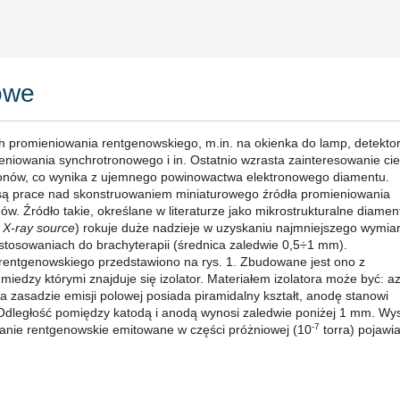
owe
h promieniowania rentgenowskiego, m.in. na okienka do lamp, detekto
iowania synchrotronowego i in. Ostatnio wzrasta zainteresowanie cie
onów, co wynika z ujemnego powinowactwa elektronowego diamentu.
 są prace nad skonstruowaniem miniaturowego źródła promieniowania
w. Źródło takie, określane w literaturze jako mikrostrukturalne diame
 X-ray source
) rokuje duże nadzieje w uzyskaniu najmniejszego wymi
stosowaniach do brachyterapii (średnica zaledwie 0,5÷1 mm).
rentgenowskiego przedstawiono na rys. 1. Zbudowane jest ono z
zy którymi znajduje się izolator. Materiałem izolatora może być: a
na zasadzie emisji polowej posiada piramidalny kształt, anodę stanowi
dległość pomiędzy katodą i anodą wynosi zaledwie poniżej 1 mm. Wy
-7
wanie rentgenowskie emitowane w części próżniowej (10
torra) pojawia