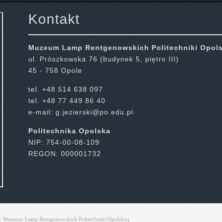
Kontakt
ich
Muzeum Lamp Rentgenowskich
Politechniki Opols
ul. Prószkowska 76 (budynek 5, piętro III)
45 - 758 Opole
tel. +48 514 638 097
tel. +48 77 449 86 40
e-mail:
g.jezierski@po.edu.pl
Politechnika Opolska
NIP: 754-00-08-109
REGON: 000001732
: Muzeum Lamp Rentgenowskich Politechniki Opolskiej