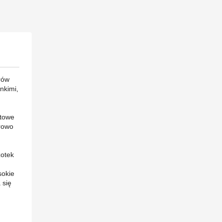
rów
nkimi,
ntowe
arowo
zotek
sokie
 się