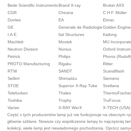
Bede Scientific Instruments
Brand X-ray
Bruker AXS
CGR
Chirana
C.H.F. Müller
Dunlee
EA
Eimac
GE
Generale de Radiologie
Golden Engine
I.A.E.
Ital Structures
Kailong
Machlett
Moxtek
MU Incorporat
Neutron Division
Nonius
Oxford Instrum
Petrick
Philips
Phonix (Rudolf
PROTO Manufacturing
Rigaku
Ritter
RTW
SANDT
Scandiflash
Seifert
Shimadzu
Siemens
STOE
Superior X-Ray Tube
Svetlana
Telefunken
Thales
ThermoFischer 
Toshiba
Trophy
TruFocus
Varian
X-RAY WerX
X-TECH (USA)
Część z tych producentów lamp już nie funkcjonuje na obecnym ry
głównie szklane. Nowsze czy współczesne lampy to najczęściej la
kolekcji, wiele lamp jest niewiadomego pochodzenia. Oprócz samy