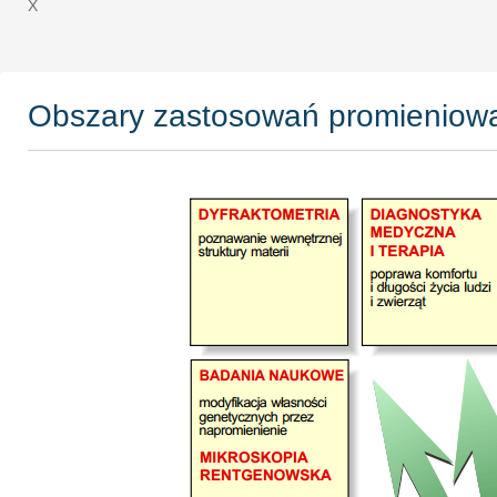
X
Obszary zastosowań promieniow